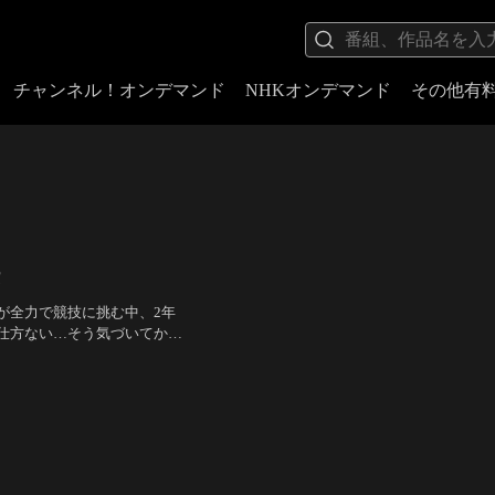
チャンネル！オンデマンド
NHKオンデマンド
その他有
賞
が全力で競技に挑む中、2年
仕方ない…そう気づいてから
ラスに高橋梨衣奈という転入
、江口拓也、竹達彩奈、三森
と幼なじみの佐伯姫を巻き込