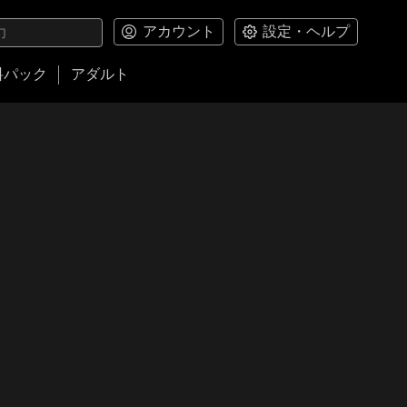
アカウント
設定・ヘルプ
料パック
アダルト