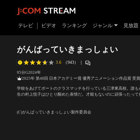
テレビ
ビデオ
ランキング
ジャンル
見放題
がんばっていきまっしょい
3.6
（943）
｜
95分
G
2024
年
2025年 第48回 日本アカデミー賞 優秀アニメーション作品賞 受
学校をあげてボートのクラスマッチを行っている三津東高校。誰も
生の村上悦子はひとり醒めた表情だ。才能もないのに頑張ったって
の悦子は、勝負をあきらめてばかりいる。そんなある日、悦子のク
声の出演：雨宮 天、伊藤美来、高橋李依、鬼頭明里、長谷川育美
生がやってきた。クラスマッチのボートに感動した梨衣奈は、悦子
すずこ、内田彩
み…。
(C)がんばっていきまっしょい製作委員会