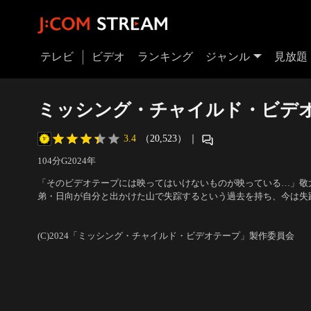
テレビ
ビデオ
ランキング
ジャンル
見放題
ミッシング・チャイルド・ビデ
3.4
（20,523）
｜
104分
G
2024
年
「そのビデオテープには映ってはいけないものが映っている…」敬
弟・日向が自分と出かけた山で失踪するという過去を持ち、今は失
ア活動を続けていた。そして、ある日突然母から古いビデオテープ
出演：杉田雷麟、平井亜門、森田想、藤井隆
／
監督：近藤亮太
向がいなくなる瞬間を映したビデオテープだった。
(C)2024「ミッシング・チャイルド・ビデオテープ」製作委員会