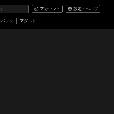
アカウント
設定・ヘルプ
料パック
アダルト