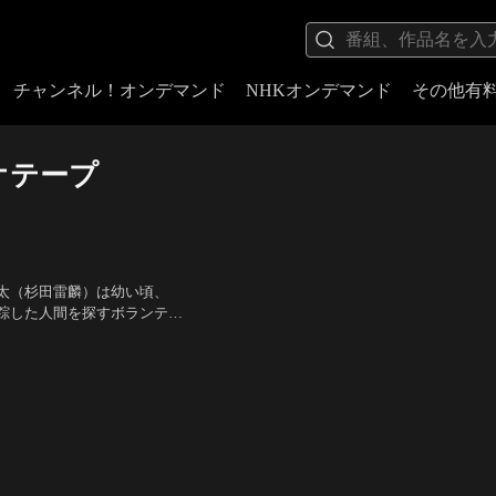
チャンネル！オンデマンド
NHKオンデマンド
その他有
オテープ
太（杉田雷麟）は幼い頃、
踪した人間を探すボランティ
が送られてくる。それは、日