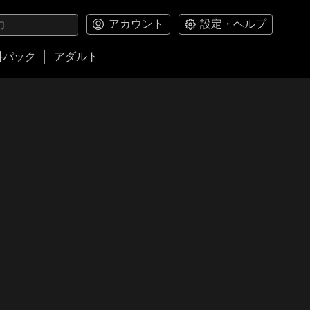
アカウント
設定・ヘルプ
料パック
アダルト