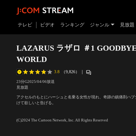
テレビ
ビデオ
ランキング
ジャンル
見放題
LAZARUS ラザロ ＃1 GOODBYE
WORLD
3.8
（9,826）
｜
23分
G
2025/04/06放送
見放題
アクセルのもとにハーシュと名乗る女性が現れ、奇跡の鎮痛剤ハプ
けて欲しいと告げる。
声の出演：宮野真守（アクセル）、古川 慎（ダグ）、内田真礼（
（リーランド）
(C)2024 The Cartoon Network, Inc. All Rights Reserved