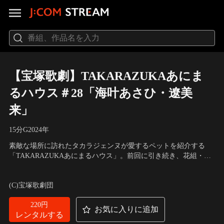
【宝塚歌劇】TAKARAZUKAあにま
るハウス＃28「海叶あさひ・遼美
来」
15分
G
2024
年
素敵な場所に訪れたタカラジェンヌが愛するペットを紹介する
「TAKARAZUKAあにまるハウス」。前回に引き続き、花組・海
叶あさひと海叶の愛犬・シベリアンハスキーの雪美ちゃん、花
出演：海叶あさひ、遼美来
組・遼美来が登場。ドッグランで一緒に遊んだり、写真撮影に挑
(C)宝塚歌劇団
戦したりします。
220円
お気に入りに追加
レンタルする