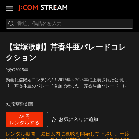
【宝塚歌劇】芹香斗亜パレードコレ
クション
9分
G
2025
年
動画配信限定コンテンツ！2012年～2025年に上演された公演よ
り、芹香斗亜のパレード場面で綴った「芹香斗亜パレードコレク
ション」。芹香の輝かしい軌跡をどうぞお楽しみください！ ※著
出演：芹香斗亜 他
作権上の都合により、一部割愛致しております。
(C)宝塚歌劇団
220円
お気に入りに追加
レンタルする
レンタル期間：30日以内に視聴を開始して下さい。一度