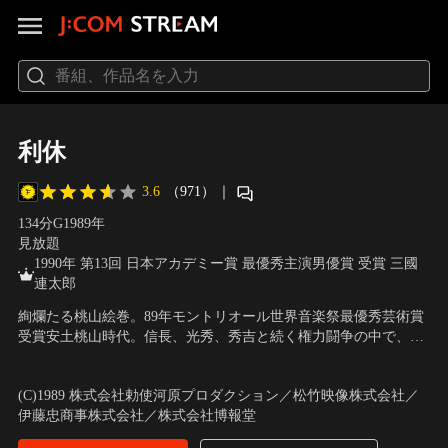
利休
3.6
（971）
｜
134分
G
1989
年
見放題
1990年 第13回 日本アカデミー賞 最優秀主演男優賞 受賞 三國
連太郎
絢爛たる桃山絵巻。89年モントリオール世界音楽祭最優秀芸術賞
受賞安土桃山時代。信長、光秀、秀吉と続く権力闘争の中で、ひ
たすらお茶の道を追究し、自分の生き方を貫いた男・千利休。本
出演：三國連太郎、三田佳子、山崎努、松本幸四郎、中村吉右衛
作は、美と知の体現者である利休と、絶大な権力を持ちながらも
門、坂東八十助
／
監督：勅使河原宏
(C)1989 株式会社勅使河原プロダクション／松竹映像株式会社／
粗野で、利休に羨望と嫉妬の目を向ける秀吉という対照的な男の
伊藤忠商事株式会社／株式会社博報堂
確執をドラマチックに描く。