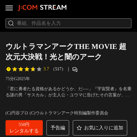
ウルトラマンアークTHE MOVIE 超
次元大決戦！光と闇のアーク
3.7
（517）
｜
75分
G
2025
年
「君に勇者たる資格があるかどうか、だ----」『宇宙賢者』を名乗
る謎の男「サスカル」が主人公・ユウマに告げたその言葉が、こ
の闘いのすべての始まりだった。ユウマに課せられる想像を超え
出演：戸塚有輝、金田 昇、水谷果穂、西興一朗、中山翔貴、田中
た究極の試練。「失敗すれば、君はアークとしての力を失う----」
日奈子、竹中直人
／
監督：辻本貴則
(C)円谷プロ (C)ウルトラマンアーク特別編製作委員会
怪獣防災科学調査所「SKIP」のメンバーとして守ってきた星元市
の平和、「SKIP」に集う仲間たちと…。
550円
予告編
お気に入りに追加
レンタルする