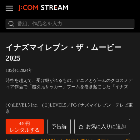
イナズマイレブン・ザ・ムービー
2025
105分
G
2024
年
時空を超えて、受け継がれるもの。アニメとゲームのクロスメデ
ィア作品で「超次元サッカー」ブームを巻き起こした『イナズマ
イレブン』が帰ってくる！原点にして始まりの物語『映画 イナズ
声の出演：小村 将（笹波 雲明）、木間 萌（円堂 ハル）、阿座上
マイレブン総集編 伝説のキックオフ』と、ここから始まる新世代
洋平（桜咲 丈二）、竹内 順子（円堂 守）
(Ｃ)LEVEL5 Inc. (Ｃ)LEVEL5／FCイナズマイレブン・テレビ東
たちのストーリー『劇場版 イナズマイレブン 新たなる英雄たち
京
の序章』の豪華2本立て劇場作品として登場！
440円
予告編
お気に入りに追加
レンタルする