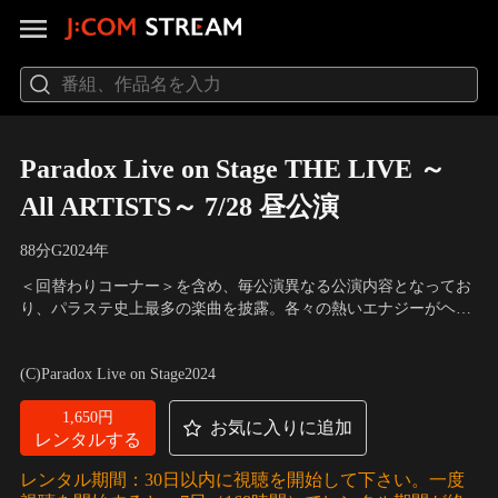
Paradox Live on Stage THE LIVE ～
All ARTISTS～ 7/28 昼公演
88分
G
2024
年
＜回替わりコーナー＞を含め、毎公演異なる公演内容となってお
り、パラステ史上最多の楽曲を披露。各々の熱いエナジーがヘッ
ズたちの心を踊らせた「Paradox Live on Stage THE LIVE ～All
出演：佐奈宏紀、小南光司、立道梨緒奈、竹内良太、安里勇哉、
ARTISTS～」をぜひご覧ください。
堀 海登、輝山 立、土屋直武、大崎捺希、武子直輝、川上将大
(C)Paradox Live on Stage2024
1,650円
お気に入りに追加
レンタルする
レンタル期間：30日以内に視聴を開始して下さい。一度