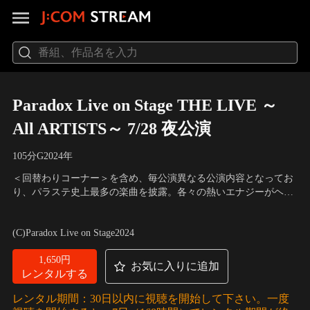
Paradox Live on Stage THE LIVE ～
All ARTISTS～ 7/28 夜公演
105分
G
2024
年
＜回替わりコーナー＞を含め、毎公演異なる公演内容となってお
り、パラステ史上最多の楽曲を披露。各々の熱いエナジーがヘッ
ズたちの心を踊らせた「Paradox Live on Stage THE LIVE ～All
出演：佐奈宏紀、小南光司、立道梨緒奈、竹内良太、安里勇哉、
ARTISTS～」をぜひご覧ください。
堀 海登、輝山 立、土屋直武、大崎捺希、武子直輝、川上将大
(C)Paradox Live on Stage2024
1,650円
お気に入りに追加
レンタルする
レンタル期間：30日以内に視聴を開始して下さい。一度