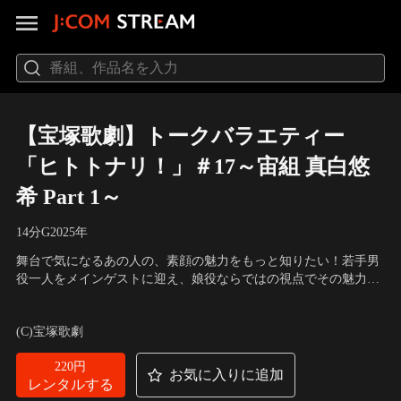
【宝塚歌劇】トークバラエティー
「ヒトトナリ！」＃17～宙組 真白悠
希 Part 1～
14分
G
2025
年
舞台で気になるあの人の、素顔の魅力をもっと知りたい！若手男
役一人をメインゲストに迎え、娘役ならではの視点でその魅力を
探る。今回のゲストは宙組・真白悠希！メインMCを務めるのは
出演：真白悠希、楓姫るる、結沙かのん、小春乃さよ（MC）
ゲストより上級生の小春乃さよ。盛りだくさんでお届けします！
(C)宝塚歌劇
220円
お気に入りに追加
レンタルする