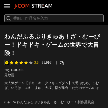
わんだふるぷりきゅあ！ざ・むーび
ー！ドキドキ・ゲームの世界で大冒
険！
3.8
（1,916）
｜
70分
G
2024
年
見放題
大人気ゲーム【ドキドキ・タヌキングダム】で遊ぶため、こむ
ぎ、いろは、ユキ、まゆ、大福、悟が集合！ただのゲームのはず
が…あやしいタヌキがいるゲームの世界に入っちゃった！？さら
声の出演：長縄まりあ （キュアワンダフル/犬飼こむぎ）、種崎
に大ピンチ！こむぎは、いろはやみんなと離れ離れに…！？大好
敦美（キュアフレンディ/犬飼いろは）
(C)2024 わんだふるぷりきゅあ！ざ・むーびー！製作委員会
きないろはに会うために、こむぎはいろんなゲーム対決に挑戦す
ることに！