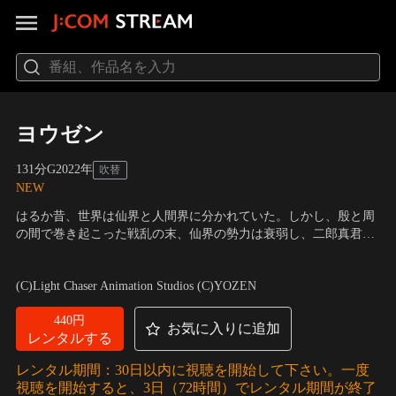
ヨウゼン
131分
G
2022
年
吹替
NEW
はるか昔、世界は仙界と人間界に分かれていた。しかし、殷と周
の間で巻き起こった戦乱の末、仙界の勢力は衰弱し、二郎真君こ
とヨウゼンも数多くの仙人と同様、いまは落ちぶれて懸賞金稼ぎ
声の出演：佐野晶哉（Aぇ! group）（ヨウゼン）、増田俊樹（ジ
をしながら生活していた。そんなある日、ヨウゼンは自分の甥で
ンコウ）、沢城みゆき（エンラ）
／
監督：チャオ・ジー
(C)Light Chaser Animation Studios (C)YOZEN
あるジンコウと偶然出会う。ジンコウは、手にすれば力が倍増す
るという「宝蓮灯」を探し…。
440円
お気に入りに追加
レンタルする
レンタル期間：30日以内に視聴を開始して下さい。一度
視聴を開始すると、3日（72時間）でレンタル期間が終了