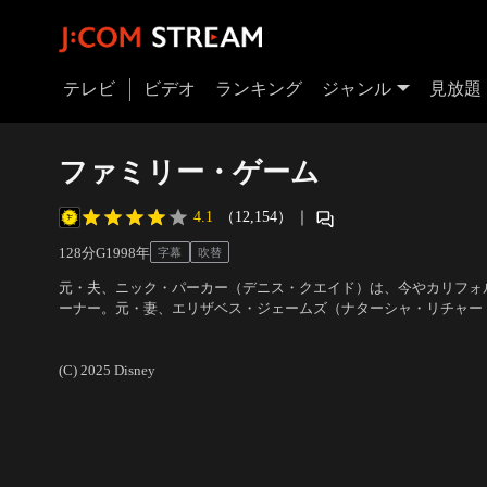
テレビ
ビデオ
ランキング
ジャンル
見放題
ファミリー・ゲーム
4.1
（12,154）
｜
128分
G
1998
年
字幕
吹替
元・夫、ニック・パーカー（デニス・クエイド）は、今やカリフォ
ーナー。元・妻、エリザベス・ジェームズ（ナターシャ・リチャー
るウェディングドレスの人気デザイナー。船上で出会い結婚した二
出演：デニス・クエイド、ナターシャ・リチャードソン、リンゼイ
かわらずお互いの夢のために離婚し…。
ォルター
／
監督：ナンシー・メイヤーズ
(C) 2025 Disney