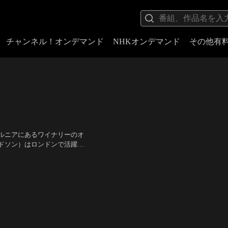
チャンネル！オンデマンド
NHKオンデマンド
その他有
ルニアにあるワイナリーのオ
ドソン）はロンドンで活躍す
人は、愛し合っていたにもか
・ローハン、リサ・アン・ウ