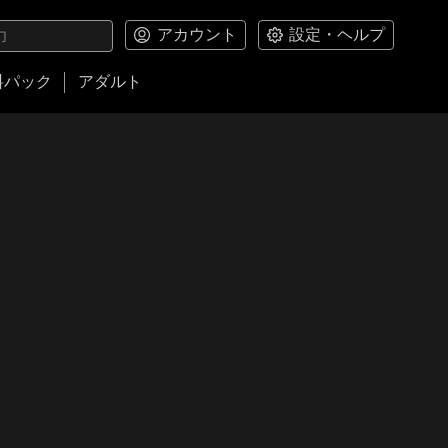
アカウント
設定・ヘルプ
料パック
アダルト