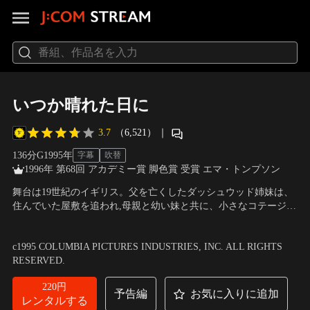
いつか晴れた日に
3.7
（6,521）
｜
136分
G
1995
年
字幕
吹替
1996年 第68回 アカデミー賞 脚色賞 受賞 エマ・トンプソン
舞台は19世紀のイギリス。父を亡くしたダッシュウッド姉妹は、
住んでいた屋敷を追われ,母親と幼い妹と共に、小さなコテージに
移り住んだ。姉エリノアの心には、純朴な青年エドワードへの慕
出演：エマ・トンプソン、ヒュー・グラント、ケイト・ウィンス
情が秘められていた。一方、妹マリアンヌは歳の離れたブランド
レット、アラン・リックマン
／
監督：アン・リー
c1995 COLUMBIA PICTURES INDUSTRIES, INC. ALL RIGHTS
ン大佐に思いを寄せられていたが、当の本人はウィロビーに夢中
RESERVED.
で…。
220円
予告編
お気に入りに追加
レンタルする