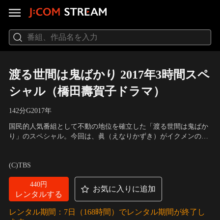
渡る世間は鬼ばかり 2017年3時間スペ
シャル（橋田壽賀子ドラマ）
142分
G
2017
年
国民的人気番組として不動の地位を確立した「渡る世間は鬼ばか
り」のスペシャル。今回は、眞（えなりかずき）がイクメンの壁
に直面！5姉妹はお金の使い道を思案する。
出演：泉ピン子、前田吟、角野卓造、吉村涼、えなりかずき、沢
田雅美、村田雄浩、岡本信人、馬渕英里何、丹羽貞仁、中島唱子
(C)TBS
440円
お気に入りに追加
レンタルする
レンタル期間：7日（168時間）でレンタル期間が終了し