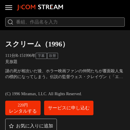
スクリーム（1996）
111分
R-15
1996
年
字幕
吹替
見放題
謎の死が相次いだ後、ホラー映画ファンの仲間たちが覆面殺人鬼
の標的になってしまう。伝説の監督ウェス・クレイヴン（「エル
ム街の悪夢」）による、ホラーというジャンルに新たな息吹を吹
出演：デヴィッド・アークエット、ネーヴ・キャンベル、コート
き込んだ大ヒットスリラー。
ニー・コックス、マシュー・リラード 他
／
監督：ウェス・クレイ
(C) 1996 Miramax, LLC. All Rights Reserved.
ヴン
220円
サービスに申し込む
レンタルする
お気に入りに追加