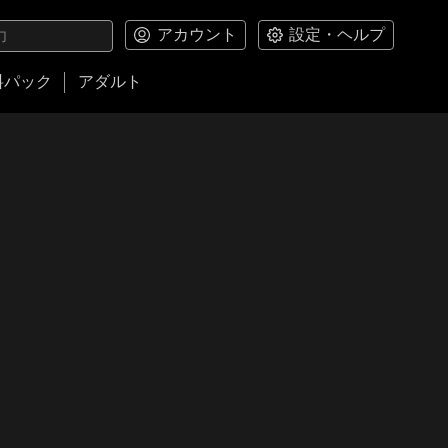
アカウント
設定・ヘルプ
料パック
アダルト