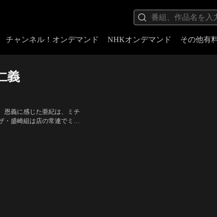
チャンネル！オンデマンド
NHKオンデマンド
その他有
仁義
。恩義に感じた亜紀は、ミチ
ザ・盛崎組は店の常連でミチ
介がミチルに泣きついてく
武宏（TKO）、中野英雄、
行方をくらませてしまう。