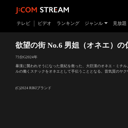
テレビ
ビデオ
ランキング
ジャンル
見放題
欲望の街 No.6 男姐（オネエ）の
75分
G
2024
年
暴漢に襲われそうになった亜紀を救った、大巨漢のオネエ・ミチル
ルの働くスナックをオネエとして手伝うこととなる。昔気質のヤク
ルとは仲睦まじい様子。そんなある日、借金を抱えた若手組員・伸
出演：竹内力、山本裕典、岸明日香、城明男、勝矢、永倉大輔、木本
る。ミチルが身を削って大金を用立てると、伸介はその金を持って
田口トモロヲ
／
監督：宮坂武志
(C)2024 RIKIブランド