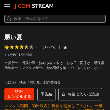
悪い夏
3.5
（35,725）
｜
114分
PG-12
2025
年
市役所の生活福祉課に務める佐々木は、ある日「同僚が生活保護
受給者のシングルマザーに肉体関係を迫っているらしい」という
相談を受け、真相を確かめようと彼女のもとを尋ねる。その出会
出演：北村匠海、河合優実、伊藤万理華、毎熊克哉、箭内夢菜、
いが“地獄”の始まりだとも知らず……
竹原ピストル、木南晴夏、窪田正孝
／
監督：城定秀夫
(C)2025 映画『悪い夏』製作委員会
550円
予告編
お気に入りに追加
レンタルする
レンタル期間：30日以内に視聴を開始して下さい。一度