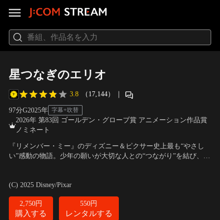
星つなぎのエリオ
3.8
（17,144）
｜
97分
G
2025
年
字幕+吹替
2026年 第83回 ゴールデン・グローブ賞 アニメーション作品賞
ノミネート
『リメンバー・ミー』のディズニー＆ピクサー史上最も“やさし
い”感動の物語。少年の願いが大切な人との“つながり”を結び、運
命を変える壮大なファンタジー・アドベンチャー。孤独な僕たち
声の出演：川原瑛都（エリオ・ソリース）
／
監督：マデリン・シ
から生まれた、奇跡--ひとりぼっちの少年・エリオは、地球では
ャラフィアン、ドミー・シー、エイドリアン・モリーナ
(C) 2025 Disney/Pixar
ないどこかに“本当の居場所”があると信じ、大好きな宇宙に思い
を馳せていた。
2,750円
550円
購入する
レンタルする