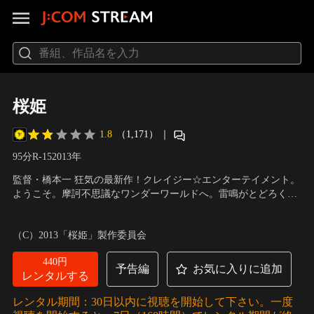
桜姫
1.8
（1,171）
｜
95分
R-15
2013
年
監督・橋本一 狂気の最新作！クレイジー☆エンターテイメント。
ようこそ。摩訶不思議なワンダーワールドへ。雷鳴がとどろく、
ある嵐の夜。高家の娘・桜姫（日南響子）は、盗みに入ってきた
出演：日南響子、青木崇高、麻美ゆま、平間美貴、星野あかり、
釣鐘の権助（青木崇高）に襲われてしまう。しかし、女の喜びを
七海なな、マリエム・マサリ
／
監督：橋本一
（C）2013「桜姫」製作委員会
教えてくれた男だとして心を奪われてしまった桜姫は、いずこと
なく去っていった権助を捜そうと家を出る。
440円
予告編
お気に入りに追加
レンタルする
レンタル期間：30日以内に視聴を開始して下さい。一度