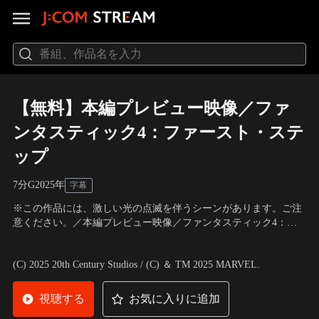
【無料】本編プレビュー映像／ファ
ンタスティック4：ファースト・ステ
ップ
7分
G
2025
年
字幕
※この作品には、激しい光の点滅を伴うシーンがあります。ご注
意ください。／本編プレビュー映像／ファンタスティック4：フ
ァースト・ステップをお楽しみください。
出演：ペドロ・パスカル、ヴァネッサ・カービー、ジョセフ・ク
イン、エボン・モス＝バクラック
／
監督：マット・シャクマン
(C) 2025 20th Century Studios / (C) ＆ TM 2025 MARVEL.
視聴する
お気に入りに追加