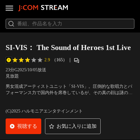
SI-VIS： The Sound of Heroes 1st Live
2.9
（165）
｜
23分
G
2025/10/05放送
見放題
男女混成アーティストユニット「SI-VIS」。圧倒的な歌唱力とパ
フォーマンス力で国内外を席巻しているが、その真の顔は謎の災
害に対抗するヒーローである。
声の出演：浪川大輔（YOSUKE）、佐倉綾音（セイレーン）、鬼
頭明里（μ（ミュー））、島崎信長（ソウジ）
(C)2025 ハルモニアエンタテインメント
視聴する
お気に入りに追加