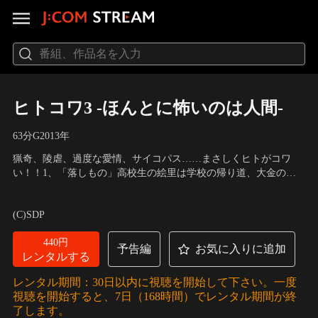
ヒトコワ3 -ほんとに怖いのは人間-
63分
G
2013
年
猟奇、陵虐、過度な愛情、サイコパス……まさしくヒトがコワ
い！！1、「落しもの」高校生の絵里は学校の帰り道、大金の入
った財布を拾う。しかしそこには剥ぎ取られた人間の爪が入って
出演：森川葵、早瀬英里奈、黒澤はるか、菊池友里恵、しづか、
いた！2、「見られてはいけない」栄子はいつも自宅の前にいる
星名美津紀
／
監督：児玉和士
(C)SDP
女を不審に思っていた。また、電柱に貼られている謎の図形に気
が付く--。
440円
予告編
お気に入りに追加
レンタルする
レンタル期間：30日以内に視聴を開始して下さい。一度
視聴を開始すると、7日（168時間）でレンタル期間が終
了します。