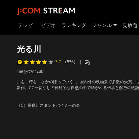
テレビ
ビデオ
ランキング
ジャンル
見放題
光る川
3.7
（556）
｜
108分
G
2024
年
川を、時を、さかのぼっていく--。国内外の映画祭で多数の受賞。
新作。CG一切なしの神秘的な自然の中で紡がれる伝承と解放の物
落で暮らす少年ユウチャ。父は林業に従事し、母は病に臥せってい
出演：華村あすか、葵揚、有山実俊、安田 顕
／
監督：金子雅和
る。まだ自然豊かな土地ではあるが、森林伐採の影響もあるのか…
（C）長良川スタンドバイミーの会