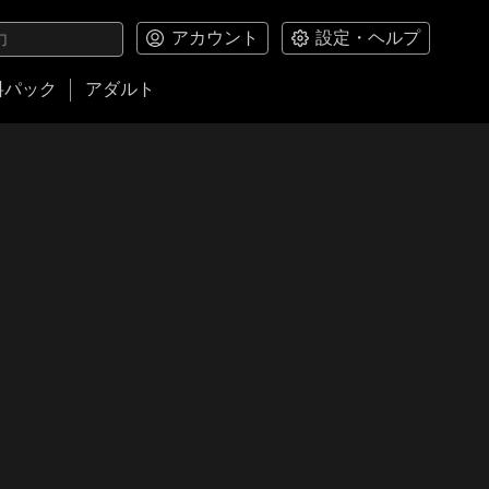
アカウント
設定・ヘルプ
料パック
アダルト