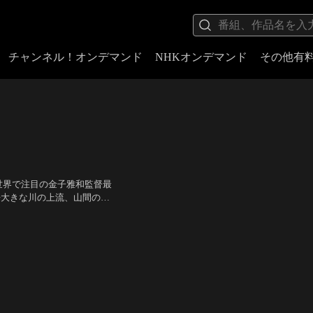
チャンネル！オンデマンド
NHKオンデマンド
その他有
世界で注目の金子雅和監督最
語大きな川の上流、山間の集
て、老いた祖母と暮らしてい
。