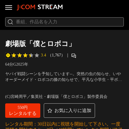
劇場版「僕とロボコ」
3.4
（1,767）
｜
64分
G
2025
年
ヤバイ戦闘シーンを予知しています--。突然の虫の知らせ、いや
オーダーメイド・ロボコの膝の知らせで、平凡な小学生・平ボン
ドのギャグアニメな日常は崩壊の兆しをみせる。そんなある日、
声の出演：松尾 駿（チョコレートプラネット）（ロボコ）、津田
何者かにより歪められた時空から集まったのは、王道バトル、本
美波（ボンド）、置鮎龍太郎（ガチゴリラ）、武内駿輔（モツ
(C)宮崎周平／集英社・劇場版「僕とロボコ」製作委員会
格SFアクション、ラブコメ、昭和ギャグ漫画と全く別の世界線＝
オ）
マルチバースで活躍する様々なロボコたちだった。
550円
お気に入りに追加
レンタルする
レンタル期間：30日以内に視聴を開始して下さい。一度