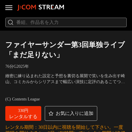
ファイヤーサンダー第3回単独ライブ
「まだ足りない」
76分
G
2025
年
緻密に練り込まれた設定と予想を裏切る展開で笑いを生み出す崎
山、コミカルからシリアスまで幅広い演技に定評のあるこてつ。
超実力派コンビ“ファイヤーサンダー”の最新ライブ！2025年6月に
出演：ファイヤーサンダー
開催されたファイヤーサンダー第3回単独ライブ！新作コント8本
(C) Contents League
と幕間の音声コントを完全収録。
330円
お気に入りに追加
レンタルする
レンタル期間：30日以内に視聴を開始して下さい。一度