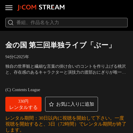
金の国 第三回単独ライブ「ぶー」
94分
G
2025
年
独自の世界観と繊細な言葉の掛け合いのコントを作り上げる桃沢
と、存在感のあるキャラクターと演技力の渡部おにぎりが唯一無
二のコントを生み出す“金の国”。今注目の新世代コント師の記念
出演：金の国
すべき初の映像作品！2025年6月に開催された第三回単独ライブ
(C) Contents League
「ぶー」。新作コント8本と幕間映像を収録！
330円
お気に入りに追加
レンタルする
レンタル期間：30日以内に視聴を開始して下さい。一度
視聴を開始すると、3日（72時間）でレンタル期間が終了
します。