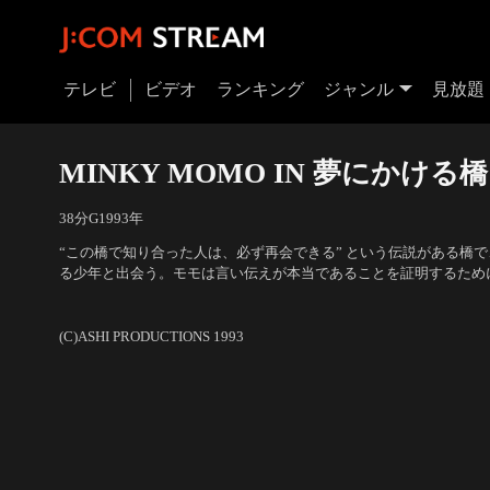
テレビ
ビデオ
ランキング
ジャンル
見放題
MINKY MOMO IN 夢にかける橋
38分
G
1993
年
“この橋で知り合った人は、必ず再会できる” という伝説がある橋
る少年と出会う。モモは言い伝えが本当であることを証明するため
を待って橋に通い続ける。
声の出演：林原めぐみ（モモ）、亀井芳子（少年）、塩沢兼人（大
ル）、上田敏也（クレープ屋のおじさん）
(C)ASHI PRODUCTIONS 1993