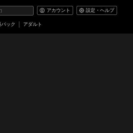
アカウント
設定・ヘルプ
料パック
アダルト