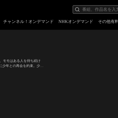
チャンネル！オンデマンド
NHKオンデマンド
その他有
で、モモはある人を待ち続け
に少年との再会を約束。少年
学生）、引田有美（モデ