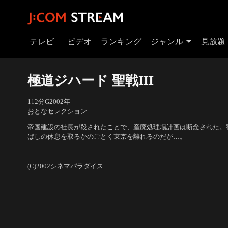
テレビ
ビデオ
ランキング
ジャンル
見放題
極道ジハード 聖戦III
112分
G
2002
年
おとなセレクション
帝国建設の社長が殺されたことで、産廃処理場計画は断念された。
ばしの休息を取るかのごとく東京を離れるのだが…。
出演：加勢大周、大浦龍宇一、松方弘樹、河村彩、白竜、隆大介
(C)2002シネマパラダイス