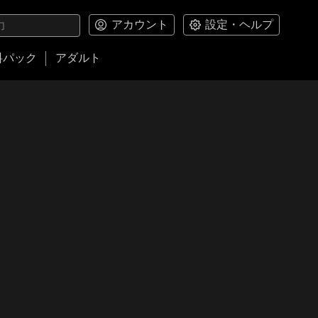
アカウント
設定・ヘルプ
料パック
アダルト