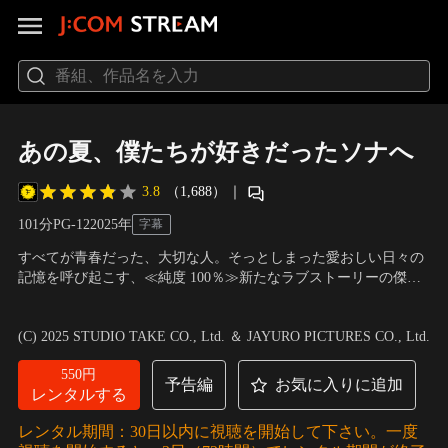
あの夏、僕たちが好きだったソナへ
3.8
（1,688）
｜
101分
PG-12
2025
年
字幕
すべてが青春だった、大切な人。そっとしまった愛おしい日々の
記憶を呼び起こす、≪純度 100％≫新たなラブストーリーの傑作
誕生。将来の夢もなく男友達と遊んでばかりいるジヌ（ジニョ
出演：ダヒョン（TWICE）、ジニョン、ソン・ジョンヒョク、キ
ン）は、恋愛とは程遠い高校生活を謳歌していたが、とある出来
ム・ヨハン、イ・ミング
／
監督：チョ・ヨンミョン
(C) 2025 STUDIO TAKE CO., Ltd. ＆ JAYURO PICTURES CO., Ltd.
事をきっかけに美しさと品格を兼ね備えたクラスの優等生・ソナ
（ダヒョン）への想いに気づく。
550円
予告編
お気に入りに追加
レンタルする
レンタル期間：30日以内に視聴を開始して下さい。一度