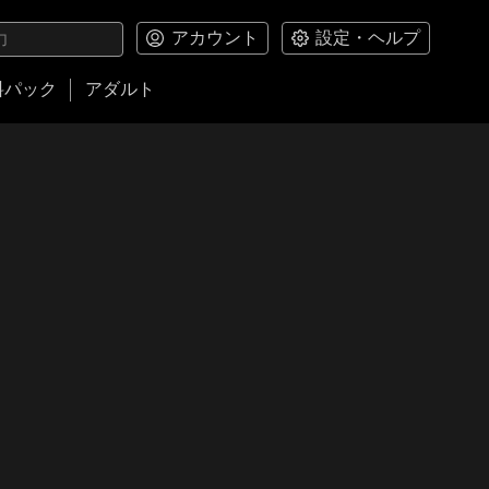
アカウント
設定・ヘルプ
料パック
アダルト