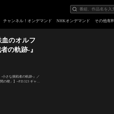
チャンネル！オンデマンド
NHKオンデマンド
その他有
鉄血のオルフ
戦者の軌跡-』
 -小さな挑戦者の軌跡-』／
」】--P.D.323 ギャラ
ーツを使った武力行使にまで
ナー・キタコ・ジュニア）、