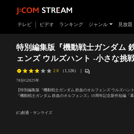
テレビ
ビデオ
ランキング
ジャンル
見放題
特別編集版『機動戦士ガンダム 
ェンズ ウルズハント -小さな挑
2.8
（1,126）
｜
78分
G
2025
年
【特別編集版『機動戦士ガンダム 鉄血のオルフェンズ ウルズハント
『機動戦士ガンダム 鉄血のオルフェンズ』10周年記念新作短編「幕間の楔
ルホルンによるアーブラウ中央議会への政治介入事件は、モビルス
声の出演：生駒里奈（ウィスタリオ・アファム）、堀内賢雄（デム
発展。事件を終結に導いたのは、鉄華団と呼ばれる…。
上田麗奈（コルナル・コーサ）
(C)創通・サンライズ