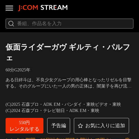
仮面ライダーガヴ ギルティ・パルフ
ェ
60分
G
2025
年
ある日絆斗は、不良少女グループの用心棒となったリゼルを目撃
する。そのグループにいた一人の男の正体は、闇菓子を再び流通
させようと企むグラニュートだった。複雑な心境の絆斗を、胸の
出演：知念英和、日野友輔、宮部のぞみ、庄司浩平、鎌田英怜
激痛が襲う。かつての改造手術が、彼の身体に著しく影響を及ぼ
奈、田淵累生、たかし、小松利昌
(C)2025 石森プロ・ADK EM・バンダイ・東映ビデオ・東映
していた。さらに、ボッカに恨みを抱く、グラニュートが出現
(C)2024 石森プロ・テレビ朝日・ADK EM・東映
し…。
550円
予告編
お気に入りに追加
レンタルする