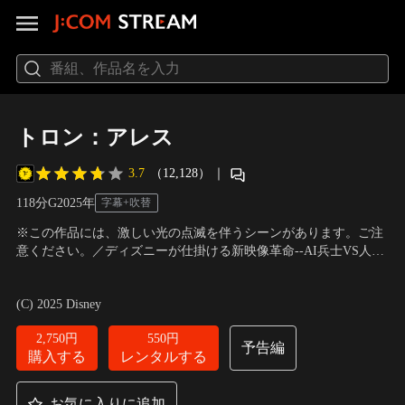
トロン：アレス
3.7
（12,128）
｜
118分
G
2025
年
字幕+吹替
※この作品には、激しい光の点滅を伴うシーンがあります。ご注
意ください。／ディズニーが仕掛ける新映像革命--AI兵士VS人
類、究極のデジタル・バトル・アクション爆誕！寿命29分のAI兵
出演：ジャレッド・レト、グレタ・リー、エヴァン・ピーター
士アレスは、圧倒的な力とスピード、優れた知能を持ち、何度で
ズ、ジョディ・ターナー＝スミス
／
監督：ヨアヒム・ローニング
(C) 2025 Disney
も再生できる史上最強の兵士だった。だが、現実世界でアレスに
ある“異変”が起きる。
2,750円
550円
予告編
購入する
レンタルする
お気に入りに追加