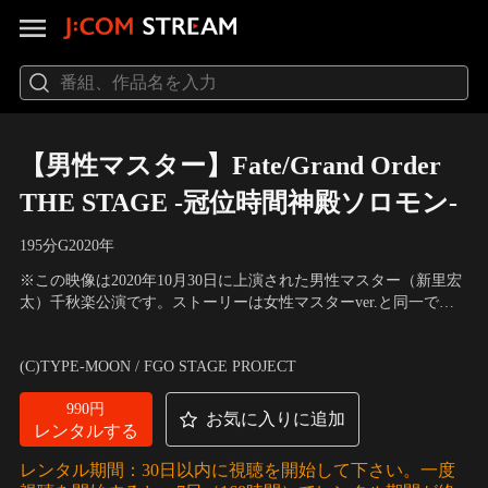
【男性マスター】Fate/Grand Order
THE STAGE -冠位時間神殿ソロモン-
195分
G
2020
年
※この映像は2020年10月30日に上演された男性マスター（新里宏
太）千秋楽公演です。ストーリーは女性マスターver.と同一で
す。ロマニの指揮のもと様々なサーヴァントの協力を得て、「特
出演：井出卓也（ロマニ・アーキマン）、新里宏太（藤丸立
異点F・炎上汚染都市冬木」から始まり七つの特異点の修復を果
香）、ナナヲアカリ（マシュ・キリエライト）
(C)TYPE-MOON / FGO STAGE PROJECT
たしていく藤丸立香とマシュ達。そして七つの特異点の修復によ
り「終局特異点・冠位時間神殿ソロモン」への…。
990円
お気に入りに追加
レンタルする
レンタル期間：30日以内に視聴を開始して下さい。一度