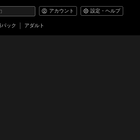
アカウント
設定・ヘルプ
料パック
アダルト