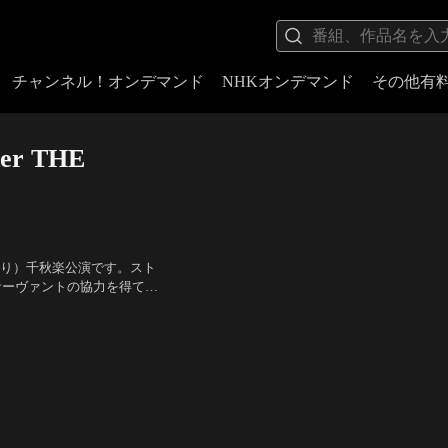
チャンネル！オンデマンド
NHKオンデマンド
その他有
r THE
あかり）千秋楽公演です。スト
サーヴァントの協力を得て、
果たしていく藤丸立香とマシ
、ナナヲアカリ（マシュ・キ
殿ソロモン」への…。