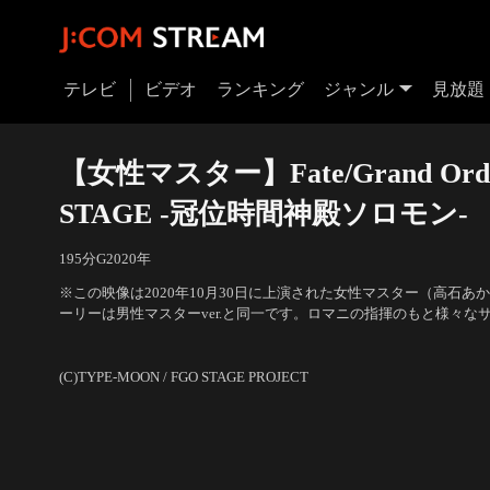
テレビ
ビデオ
ランキング
ジャンル
見放題
【女性マスター】Fate/Grand Orde
STAGE -冠位時間神殿ソロモン-
195分
G
2020
年
※この映像は2020年10月30日に上演された女性マスター（高石
ーリーは男性マスターver.と同一です。ロマニの指揮のもと様々な
「特異点F・炎上汚染都市冬木」から始まり七つの特異点の修復を
出演：井出卓也（ロマニ・アーキマン）、高石あかり（藤丸立香）
ュ達。そして七つの特異点の修復により「終局特異点・冠位時間神
リエライト）
(C)TYPE-MOON / FGO STAGE PROJECT