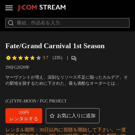
Fate/Grand Carnival 1st Season
3.7
（235）
｜
29分
G
2020
年
サーヴァントが増え、深刻なリソース不足に陥ったカルデア。そ
の窮地を脱するために下された、最も過酷なオーダーとは…
声の出演：関根明良（藤丸立香）、高橋李依（マシュ・キリエラ
イト）、坂本真綾（レオナルド・ダ・ヴィンチ）
(C)TYPE-MOON / FGC PROJECT
330円
お気に入りに追加
レンタルする
レンタル期間：30日以内に視聴を開始して下さい。一度