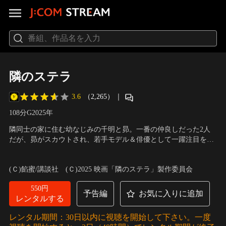
隣のステラ
3.6
（2,265）
｜
108分
G
2025
年
隣同士の家に住む幼なじみの千明と昴。一番の仲良しだった2人
だが、昴がスカウトされ、若手モデル＆俳優として一躍注目を集
める存在に。幼い頃からずっと昴に片想いしていた千明は、人気
出演：福本莉子、八木勇征
／
監督：松本花奈
芸能人とフツーの女子高生という関係を気にして自分の気持ちを
(Ｃ)餡蜜/講談社 (Ｃ)2025 映画「隣のステラ」製作委員会
隠していたが、想いが溢れとうとう告白する。その行方はー？
550円
予告編
お気に入りに追加
レンタルする
レンタル期間：30日以内に視聴を開始して下さい。一度