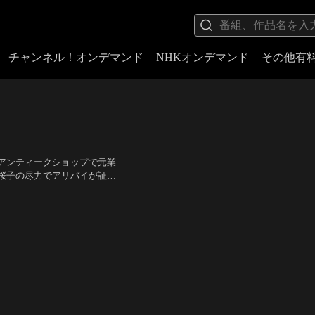
チャンネル！オンデマンド
NHKオンデマンド
その他有
アンティークショップで元業
桜子の尽力でアリバイが証明
恵美、天宮良、鈴木瑞穂、丹