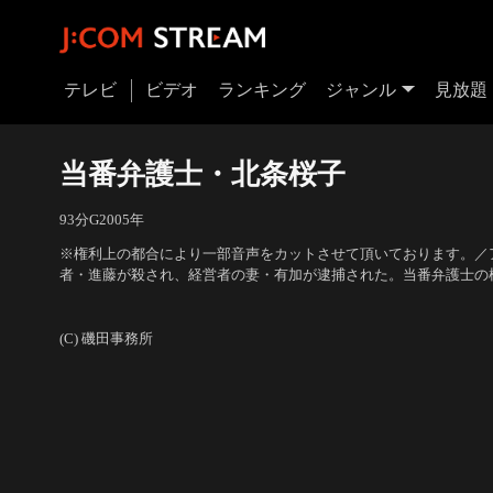
テレビ
ビデオ
ランキング
ジャンル
見放題
当番弁護士・北条桜子
93分
G
2005
年
※権利上の都合により一部音声をカットさせて頂いております。／
者・進藤が殺され、経営者の妻・有加が逮捕された。当番弁護士の
され、有加は釈放されるが、新たな事件が起こる。
出演：渡辺えり子、草村礼子、長門裕之、小倉久寛、美保純、大路
波義隆
(C) 磯田事務所