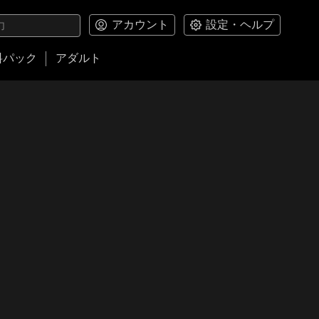
アカウント
設定・ヘルプ
料パック
アダルト