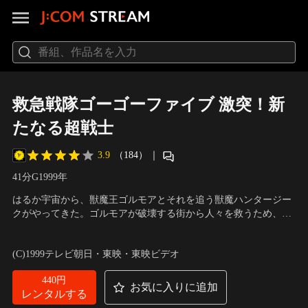
救急戦隊ゴーゴーファイブ 激突！新
たなる超戦士
3.9
（184）
｜
41分
G
1999
年
はるか宇宙から、獣魔王ゴルモアとそれを追う獣魔ハンタージー
クがやってきた。ゴルモアが破壊する街から人々を救うため、ゴ
ーゴーファイブ出場！ジークは、5人をたすける京子を見て、ゴ
出演：西岡竜一朗、谷口賢志、原田篤、柴田賢志、坂口望二香、
ルモアに殺された仲間リリアを思い出しながら、絶命してしま
マイク眞木、宮村優子、和田圭市、平沢草
／
監督：渡辺勝也
(C)1999テレビ朝日・東映・東映ビデオ
う。ジークのパワーで京子が着装！反撃開始だゴーゴーファイ
ブ！
440円
お気に入りに追加
レンタルする