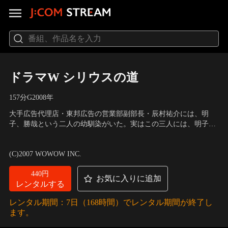
ドラマW シリウスの道
157分
G
2008
年
大手広告代理店・東邦広告の営業部副部長・辰村祐介には、明
子、勝哉という二人の幼馴染がいた。実はこの三人には、明子と
父親の関係、そしてその父親の死の真相に関する決して人には言
出演：内野聖陽、寺島進、大塚寧々、栗山千明
／
監督：石橋冠
えないある秘密があった。三人は大人になってから連絡をとりあ
(C)2007 WOWOW INC.
うこともなかったが、25年後の今になって、明子のもとに、その
秘密をネタにした脅迫状が届く。
440円
お気に入りに追加
レンタルする
レンタル期間：7日（168時間）でレンタル期間が終了し
ます。