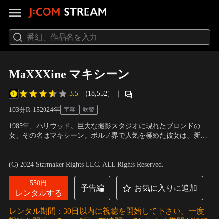
MaXXXine マキシーン
3.5
（18,552）
｜
103分
R-15
2024
年
字幕
吹替
1985年、ハリウッド。巨大な撮影スタジオに現れたブロンドの
女、その名はマキシーン。ポルノ界で人気を極めた彼女は、新作
ホラー映画『ピューリタンII』のオーディションに参加してい
出演：ミア・ゴス、ケヴィン・ベーコン、エリザベス・デビッ
た。“本物のスター”になるために。その頃のLAは、連日連夜ニュ
キ、ジョンカルロ・エスポジート
／
監督：タイ・ウェスト
(C) 2024 Starmaker Rights LLC. ALL Rights Reserved.
ースで報道される連続殺人鬼「ナイト・ストーカー」の恐怖に包
まれていた……。
550円
予告編
お気に入りに追加
レンタルする
レンタル期間：30日以内に視聴を開始して下さい。一度