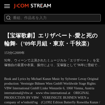
【宝塚歌劇】エリザベート-愛と死の
輪舞-（’09年月組・東京・千秋楽）
153分
G
2009
年
92年、ウィーンで上演されたミュージカル「エリザベート」を宝
塚独自の装置や衣装、振付により、宝塚版として’96年に雪組で初
演。その後、再演を重ねる宝塚を代表するミュージカル。 脚本・
出演：瀬奈じゅん、霧矢大夢、凪七瑠海 他
歌詞：ミヒャエル・クンツェ／音楽：シルヴェスター・リーヴァ
Book and Lyrics by Michael Kunze Music by Sylvester Levay Original
イ／オリジナル・プロダクション：ウィーン劇場協会／潤色・演
production: Vereinigte Bühnen Wien GmbH Worldwide Stage Rights:
出：小池修一郎
VBW International GmbH Linke Wienzeile 6, 1060 Vienna, Austria
international@vbw.at www.vbw-international.at ORIGINAL
PRODUCTION BY VBW VEREINIGTE BUHNEN WIEN a
company of w!enhold!ng (C)1992 Edition Butterfly Roswitha Kunze /