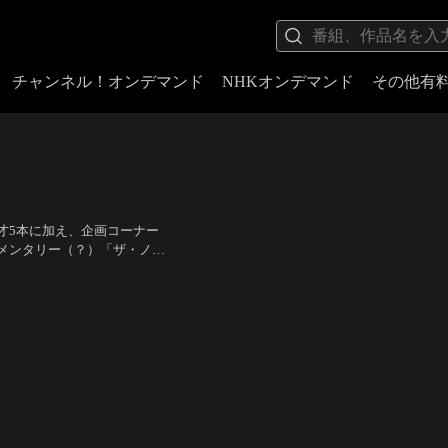
チャンネル！オンデマンド
NHKオンデマンド
その他有
才5本に加え、企画コーナー
メンタリー（？）「ザ・ノン
出への道」。お楽しみコーナ