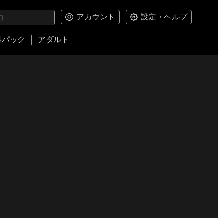
アカウント
設定・ヘルプ
料パック
アダルト