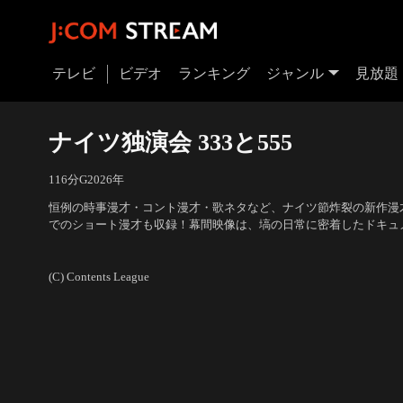
テレビ
ビデオ
ランキング
ジャンル
見放題
ナイツ独演会 333と555
116分
G
2026
年
恒例の時事漫才・コント漫才・歌ネタなど、ナイツ節炸裂の新作漫
でのショート漫才も収録！幕間映像は、塙の日常に密着したドキュ
ノンフィクション」と、ナイツが漫才で世界に挑む「ナイツ世界進
出演：ナイツ
ーは、ナイツの二人が女形に扮して舞い踊る「国棒」！
(C) Contents League