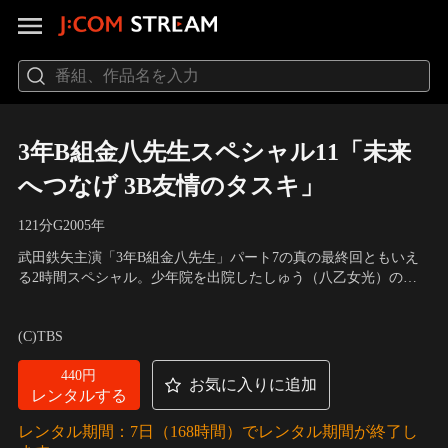
3年B組金八先生スペシャル11「未来
へつなげ 3B友情のタスキ」
121分
G
2005
年
武田鉄矢主演「3年B組金八先生」パート7の真の最終回ともいえ
る2時間スペシャル。少年院を出院したしゅう（八乙女光）のた
め、旧3Bたちは卒業式を企画するが…。
出演：武田鉄矢、星野真里、小西美帆、深江卓次、佐野泰臣、鈴
木正幸、マリエム・マサリ、山木正義、大川明子、森田順平
(C)TBS
440円
お気に入りに追加
レンタルする
レンタル期間：7日（168時間）でレンタル期間が終了し