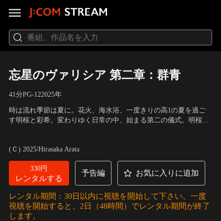
忘星のヴァリシア 第二章：群青
41分
PG-12
2025
年
時は流れ季節は夏に。花火、海水浴、一度きりの高1の夏を過ご
す明桜と彩希。変わりゆく日常の中、始まる第二の儀式。明桜と
彩希は巨大ロボット＜ヴァリシア＞を駆り、次の戦いへと臨む。
声の出演：日下 真尋（星守 明桜）、茉白 実歩（海添 彩希）、一
二人の心が交わる時、機体はさらなる力を得て、新たな姿＜反転
ノ瀬 美彩（新江 詩織）、新井 ユウト（惑星の運命）
(Ｃ) 2025/Hirasaka Arata
の女王＞として顕現する--。
330円
予告編
お気に入りに追加
レンタルする
レンタル期間：30日以内に視聴を開始して下さい。一度
視聴を開始すると、2日（48時間）でレンタル期間が終了
します。