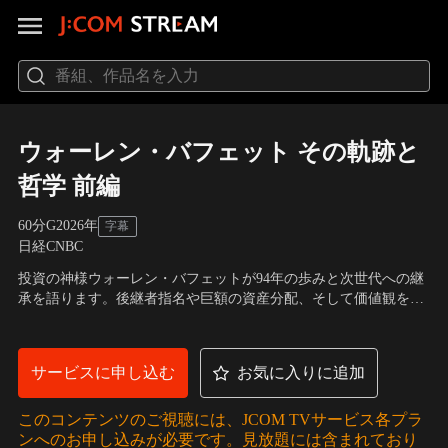
ウォーレン・バフェット その軌跡と
哲学 前編
60分
G
2026
年
字幕
日経CNBC
投資の神様ウォーレン・バフェットが94年の歩みと次世代への継
承を語ります。後継者指名や巨額の資産分配、そして価値観を共
有する3人の子供たちとの絆を公開。父の意志を継ぎつつ、独自
の形で社会還元に挑む子供たちの覚悟や、家族・信頼から得た
「知恵」が明かされます。「親切は利息を伴って返る」という彼
サービスに申し込む
お気に入りに追加
の哲学を通じ、真の幸福とレガシーの在り方を問い直す内容で
す。
このコンテンツのご視聴には、JCOM TVサービス各プラ
ンへのお申し込みが必要です。見放題には含まれており