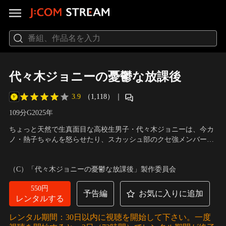
代々木ジョニーの憂鬱な放課後
3.9
（1,118）
｜
109分
G
2025
年
ちょっと天然で生真面目な高校生男子・代々木ジョニーは、今カ
ノ・熱子ちゃんを怒らせたり、スカッシュ部のクセ強メンバー・
バタコさん、神父さんたちと部室で無駄話をしたり、引きこもり
出演：日穏、今森茉耶、松田実桜、西尾希美、一ノ瀬瑠菜、加藤
の幼なじみ・神楽に会いに行ったり、マイペースな放課後を過ご
綾乃、吉井しえる、高橋璃央
／
監督：木村聡志
（C）「代々木ジョニーの憂鬱な放課後」製作委員会
していた。
550円
予告編
お気に入りに追加
レンタルする
レンタル期間：30日以内に視聴を開始して下さい。一度