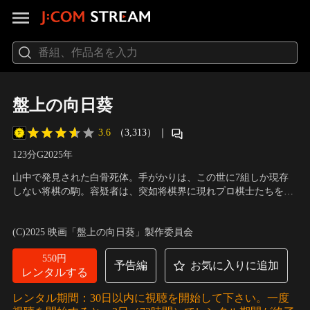
盤上の向日葵
3.6
（3,313）
｜
123分
G
2025
年
山中で発見された白骨死体。手がかりは、この世に7組しか現存
しない将棋の駒。容疑者は、突如将棋界に現れプロ棋士たちを圧
倒し、一躍時の人となった天才＜上条桂介＞。捜査の過程で、賭
出演：坂口健太郎、渡辺謙、佐々木蔵之介、土屋太鳳、高杉真
け将棋で裏社会に生きた男＜東明重慶＞の存在が浮かび上がり、
宙、音尾琢真、柄本明、渡辺いっけい、尾上右近
／
監督：熊澤尚
(C)2025 映画「盤上の向日葵」製作委員会
やがて、謎に包まれた桂介の生い立ちが明らかになる。それは、
人
想像を絶する過酷なものだった...。
550円
予告編
お気に入りに追加
レンタルする
レンタル期間：30日以内に視聴を開始して下さい。一度