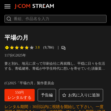
平場の月
3.8
（9,784）
｜
117分
G
2025
年
妻と別れ、地元に戻って印刷会社に再就職し、平穏に日々を生活
する、青砥健将。青砥が中学生時代に想いを寄せていた須藤葉子
は、夫と死別し地元に戻ってきた。再び出逢った二人は、少しず
出演：堺 雅人、井川 遥、坂元愛登、一色香澄、中村ゆり
／
監
つ、離れていた時を埋めていく-- 。ある日、アパートの部屋から
督：土井裕泰
(C)2025「平場の月」製作委員会
月を眺めていた須藤。
550円
予告編
お気に入りに追加
レンタルする
レンタル期間：30日以内に視聴を開始して下さい。一度